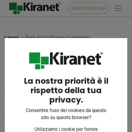
Lavora con noi
Lavori
Back-End Software Coordinator
Modulo candidatura
lavoro
La nostra priorità è il
Nome e Cognome
*
rispetto della tua
privacy.
La tua e-mail
*
Consentire l'uso dei cookies da questo
sito su questo browser?
Il tuo numero di telefono
*
Utilizziamo i cookie per fornire