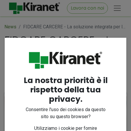
Lavora con noi
News
FIDCARE CARCERE - La soluzione integrata per la gestione della salute dei detenuti
FIDCARE CARCERE - La
soluzione integrata per
la gestione della salute
dei detenuti
La nostra priorità è il
4 luglio 2023
di
KIRANET srl, Silvana Delle Curti
rispetto della tua
privacy.
Consentire l'uso dei cookies da questo
sito su questo browser?
Utilizziamo i cookie per fornire