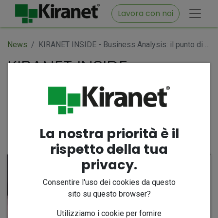
Lavora con noi
News
KIRANET INSIDE - Business Analysis: il punto di partenza di ogni progetto
KIRANET INSIDE -
Business Analysis: il
punto di partenza di
ogni progetto
La nostra priorità è il
24 marzo 2026
di
KIRANET srl, Silvana Delle Curti
rispetto della tua
privacy.
Consentire l'uso dei cookies da questo
sito su questo browser?
Utilizziamo i cookie per fornire