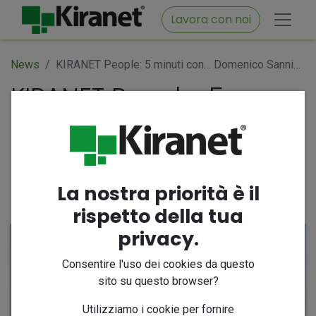
Lavora con noi
News
KIRANET People: 5 minuti con… Domenico Sannino, tra codice, basket e natura
KIRANET People: 5
minuti con… Domenico
Sannino, tra codice,
basket e natura
La nostra priorità è il
28 aprile 2026
di
@kiranet.it
rispetto della tua
privacy.
Consentire l'uso dei cookies da questo
sito su questo browser?
Utilizziamo i cookie per fornire