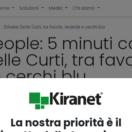
ione
Soluzioni
Media
Chi siamo
Silvana Delle Curti, tra favole, lavanda e cerchi blu
eople: 5 minuti 
le Curti, tra favo
 cerchi blu
La nostra priorità è il