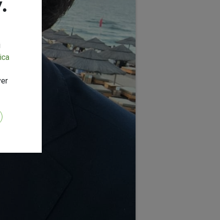
.
i
ica
ver