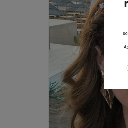
sc
Ac