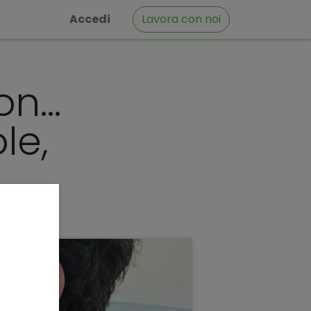
Accedi
Lavora con noi
con…
le,