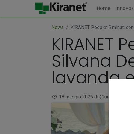
Home
Innovaz
News
KIRANET People: 5 minuti con… 
KIRANET P
Silvana Del
lavanda e
18 maggio 2026
di
@kiranet.it