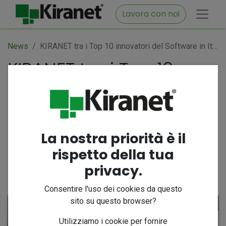
Lavora con noi
News
KIRANET tra i Top 10 innovatori del Software in Italia secondo il Politecnico di Milano: il Sud protagonista della trasformazione digitale
KIRANET tra i Top 10
innovatori del Software
in Italia secondo il
Politecnico di Milano: il
Sud protagonista della
La nostra priorità è il
trasformazione digitale
rispetto della tua
privacy.
25 novembre 2025
di
@kiranet.it
Consentire l'uso dei cookies da questo
sito su questo browser?
Utilizziamo i cookie per fornire