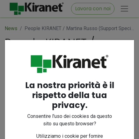
Lavora con noi
News
People KIRANET / Martina Russo (Support Specialist): “Vorrei contribuire in maniera sempre più concreta alla crescita dell’azienda per cui lavoro”
People KIRANET /
Martina Russo (Support
Specialist): “Vorrei
contribuire in maniera
sempre più concreta
La nostra priorità è il
alla crescita
rispetto della tua
privacy.
dell’azienda per cui
lavoro”
Consentire l'uso dei cookies da questo
sito su questo browser?
9 settembre 2025
di
Utilizziamo i cookie per fornire