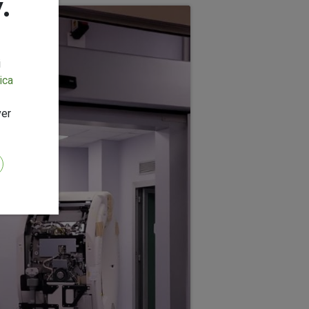
.
i
ica
ver