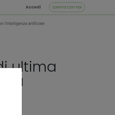
Accedi
Lavora con noi
l’Intelligenza artificiale
i ultima
enza