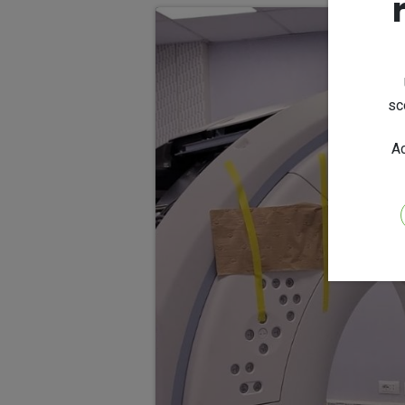
sc
Ac