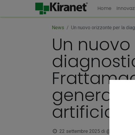
Home
Innovaz
News
Un nuovo orizzonte per la diagn
Un nuovo 
diagnostic
Frattamag
generazion
artificiale
22 settembre 2025
di
@kiranet.it