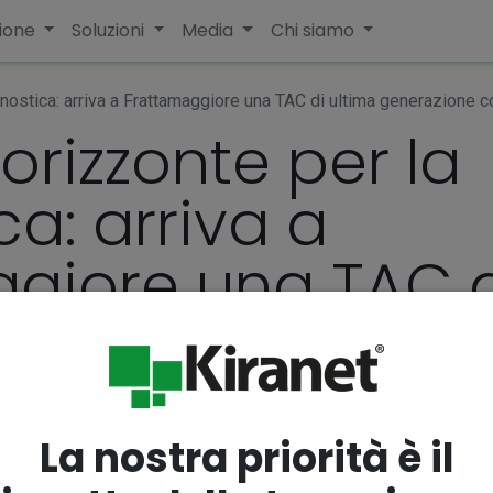
ione
Soluzioni
Media
Chi siamo
ostica: arriva a Frattamaggiore una TAC di ultima generazione con 
orizzonte per la
a: arriva a
giore una TAC d
e con l’Intellig
La nostra priorità è il