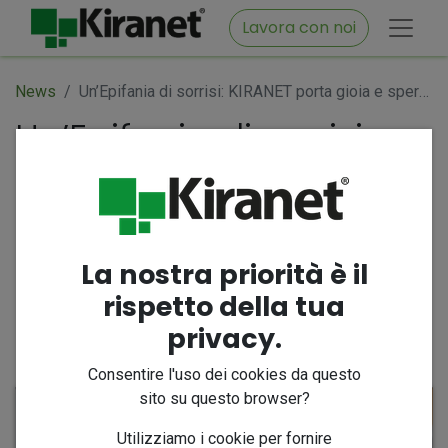
Lavora con noi
News
Un’Epifania di sorrisi: KIRANET porta gioia e speranza nel reparto di Pediatria dell’ospedale Santa Maria delle Grazie di Pozzuoli
Un’Epifania di sorrisi:
KIRANET porta gioia e
speranza nel reparto di
Pediatria dell’ospedale
Santa Maria delle
La nostra priorità è il
Grazie di Pozzuoli
rispetto della tua
privacy.
7 gennaio 2026
di
@kiranet.it
Consentire l'uso dei cookies da questo
sito su questo browser?
Utilizziamo i cookie per fornire