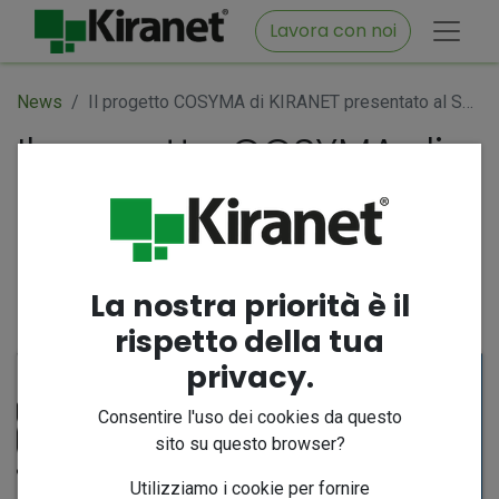
Lavora con noi
News
Il progetto COSYMA di KIRANET presentato al Seminario AIIC di Boscotrecase
Il progetto COSYMA di
KIRANET presentato al
Seminario AIIC di
Boscotrecase
La nostra priorità è il
14 ottobre 2024
di
Iole Vassallo
rispetto della tua
privacy.
Consentire l'uso dei cookies da questo
sito su questo browser?
Utilizziamo i cookie per fornire