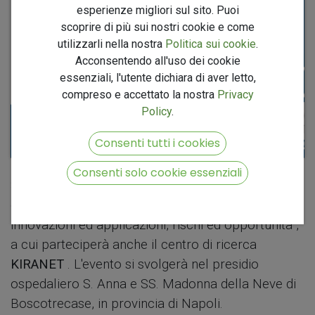
esperienze migliori sul sito. Puoi
scoprire di più sui nostri cookie e come
utilizzarli nella nostra
Politica sui cookie
.
Acconsentendo all'uso dei cookie
essenziali, l'utente dichiara di aver letto,
compreso e accettato la nostra
Privacy
Policy
.
Consenti tutti i cookies
Consenti solo cookie essenziali
Si terrà, martedì 12 novembre, il Seminario AIIC
dal titolo: “L'Intelligenza Artificiale (AI) in Sanità:
innovazioni ed applicazioni, rischi ed opportunità”,
a cui parteciperà anche il centro di ricerca
KIRANET
. L'evento si svolgerà nel presidio
ospedaliero S. Anna e SS. Madonna della Neve di
Boscotrecase, in provincia di Napoli.