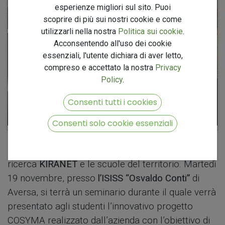
esperienze migliori sul sito. Puoi
scoprire di più sui nostri cookie e come
utilizzarli nella nostra
Politica sui cookie
.
Acconsentendo all'uso dei cookie
essenziali, l'utente dichiara di aver letto,
compreso e accettato la nostra
Privacy
Policy
.
Consenti tutti i cookies
Consenti solo cookie essenziali
Prove tecniche di collaborazione tra il centro di
ricerca
KIRANET
e le scuole del territorio. Martedì
19 novembre, presso
l’ISISS “Osvaldo Conti”
di
Aversa, si terrà un seminario durante il quale verrà
presentato agli studenti l’innovativo progetto
COSYMA realizzato dall’azienda con l’obiettivo di