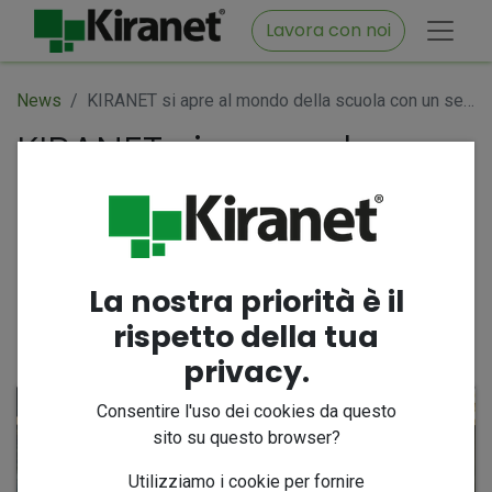
Lavora con noi
News
KIRANET si apre al mondo della scuola con un seminario all’ISISS “Osvaldo Conti” di Aversa
KIRANET si apre al
mondo della scuola
con un seminario
all’ISISS “Osvaldo Conti”
di Aversa
La nostra priorità è il
rispetto della tua
privacy.
13 novembre 2024
di
Iole Vassallo
Consentire l'uso dei cookies da questo
sito su questo browser?
Utilizziamo i cookie per fornire