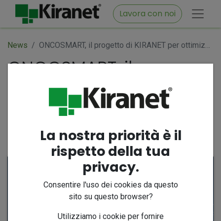
Lavora con noi
News
ONCOSMART, il progetto di KIRANET per ottimizzare la gestione dei farmaci oncologici
ONCOSMART, il
progetto di KIRANET per
ottimizzare la gestione
dei farmaci oncologici
La nostra priorità è il
9 settembre 2024
di
Iole Vassallo
rispetto della tua
privacy.
Consentire l'uso dei cookies da questo
sito su questo browser?
Utilizziamo i cookie per fornire