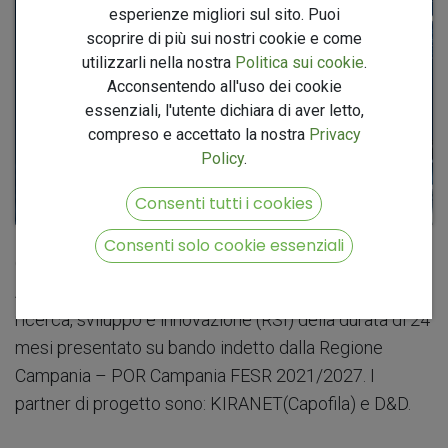
esperienze migliori sul sito. Puoi
scoprire di più sui nostri cookie e come
utilizzarli nella nostra
Politica sui cookie
.
Acconsentendo all'uso dei cookie
essenziali, l'utente dichiara di aver letto,
compreso e accettato la nostra
Privacy
Policy
.
Consenti tutti i cookies
Consenti solo cookie essenziali
ONCOSMART (Oncological Management and
Advanced Resource Technology) è un progetto di
ricerca, sviluppo e innovazione (RSI) della durata di 24
mesi presentato su bando indetto dalla Regione
Campania – POR Campania FESR 2021/2027. I
partner di progetto sono: KIRANET(Capofila) e D&D.