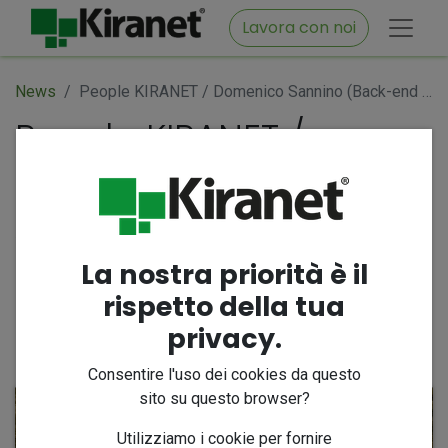
Lavora con noi
News
People KIRANET / Domenico Sannino (Back-end developer): “Continueremo a lavorare per migliorare il software FIDCARE”
People KIRANET /
Domenico Sannino
(Back-end developer):
“Continueremo a
lavorare per migliorare
La nostra priorità è il
il software FIDCARE”
rispetto della tua
privacy.
12 maggio 2025
di
Alessia Di Maio
Consentire l'uso dei cookies da questo
sito su questo browser?
Utilizziamo i cookie per fornire